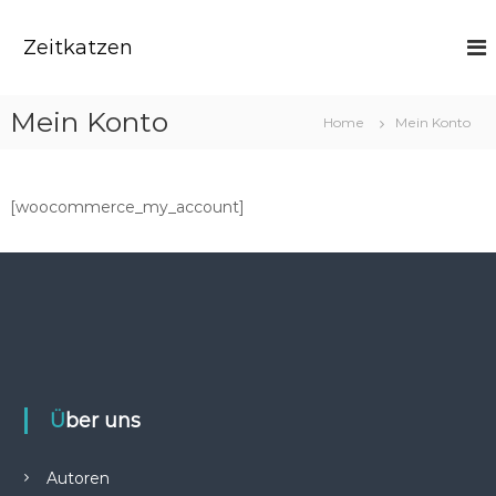
Z
u
Zeitkatzen
m
I
n
Mein Konto
Home
Mein Konto
h
a
l
t
[woocommerce_my_account]
s
p
r
i
n
g
e
n
Über uns
Autoren