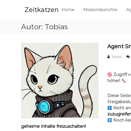
Z
Zeitkatzen
u
Home
Missionsberichte
Ag
m
I
Autor:
Tobias
n
h
a
l
Agent S
t
Tobias
s
p
r
Zugriff v
i
höher!
n
g
e
Diese Seite 
n
Freigabestu
Nicht a
zuzugreifen
Noch kei
geheime Inhalte freizuschalten!