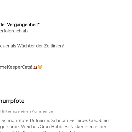
w
p
a
w
 der Vergangenheit“
rfolgreich ab.
euer als
Wächter der Zeitlinien!
TimeKeeperCats!
nurrpfote
a
Hinterlasse einen Kommentar
u
Schnurrpfote Rufname: Schnurri Fellfarbe: Grau-braun
f
genfarbe: Weiches Grün Hobbies: Nickerchen in der
H