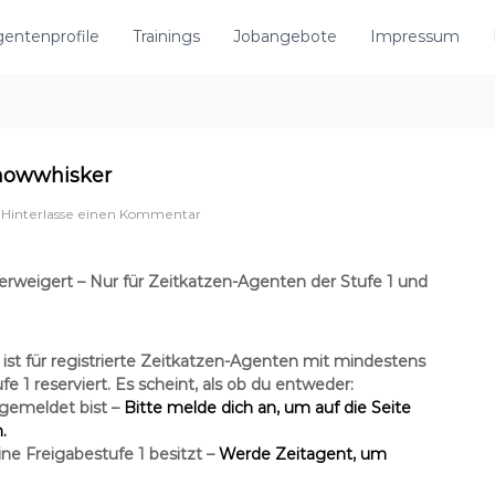
entenprofile
Trainings
Jobangebote
Impressum
nowwhisker
a
Hinterlasse einen Kommentar
u
f
A
erweigert – Nur für Zeitkatzen-Agenten der Stufe 1 und
g
e
n
t
ist für registrierte
Zeitkatzen-Agenten
mit mindestens
S
fe 1
reserviert. Es scheint, als ob du entweder:
n
ngemeldet
bist –
Bitte melde dich an, um auf die Seite
o
.
w
w
ne Freigabestufe 1
besitzt –
Werde Zeitagent, um
h
i