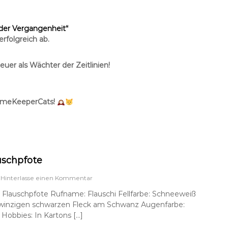
s
k
e
 der Vergangenheit“
r
rfolgreich ab.
euer als
Wächter der Zeitlinien!
TimeKeeperCats!
uschpfote
a
Hinterlasse einen Kommentar
u
 Flauschpfote Rufname: Flauschi Fellfarbe: Schneeweiß
f
winzigen schwarzen Fleck am Schwanz Augenfarbe:
F
r
 Hobbies: In Kartons […]
a