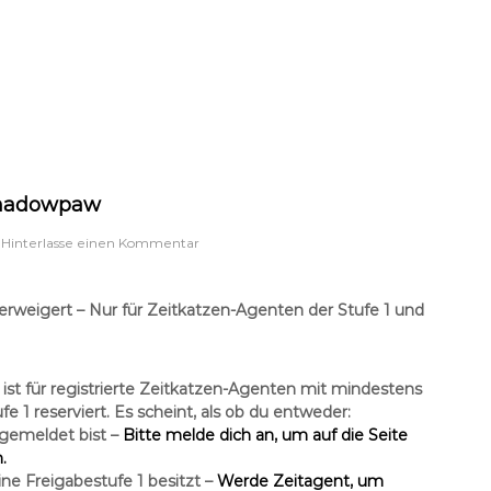
u
F
l
a
u
s
c
h
p
f
hadowpaw
o
t
a
Hinterlasse einen Kommentar
e
u
f
A
erweigert – Nur für Zeitkatzen-Agenten der Stufe 1 und
g
e
n
t
ist für registrierte
Zeitkatzen-Agenten
mit mindestens
S
fe 1
reserviert. Es scheint, als ob du entweder:
h
ngemeldet
bist –
Bitte melde dich an, um auf die Seite
a
.
d
o
ne Freigabestufe 1
besitzt –
Werde Zeitagent, um