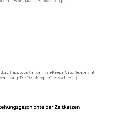
e
len mit Wollknäueln, Beobachten […]
r
r
S
c
h
n
u
r
r
p
f
o
t
e
ort: Hauptquartier der TimeKeeperCats, flexibel mit
chreibung: Die TimeKeeperCats suchen […]
tehungsgeschichte der Zeitkatzen