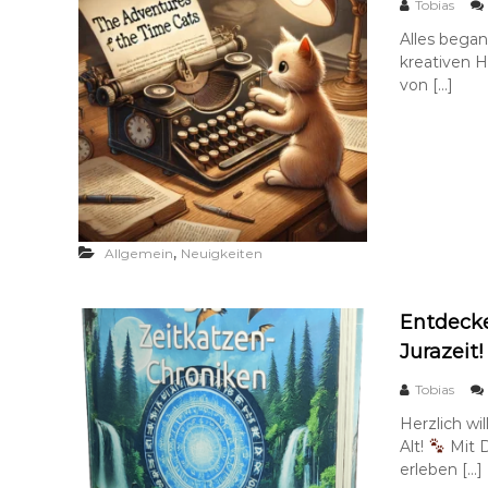
Tobias
t
Alles bega
:
Z
kreativen 
e
von […]
i
t
k
a
t
z
e
n
,
Allgemein
Neuigkeiten
-
A
g
e
Entdecke
n
Jurazeit!
t
(
Tobias
m
/
Herzlich w
w
Alt!
Mit D
/
erleben […]
d