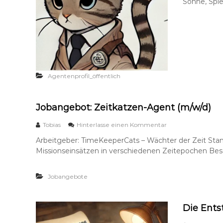
Sonne, Spie
Agentenprofil_öffentlich
Jobangebot: Zeitkatzen-Agent (m/w/d)
a
Tobias
Hinterlasse einen Kommentar
u
Arbeitgeber: TimeKeeperCats – Wächter der Zeit Stand
f
Missionseinsätzen in verschiedenen Zeitepochen Bes
J
o
b
Jobangebote
a
n
g
e
Die Ents
b
o