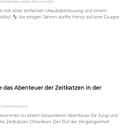
a
Hinterlasse einen Kommentar
u
nn mit einer einfachen Urlaubsbetreuung und einem
f
Hobby!
Vor einigen Jahren durfte Henry auf eine Gruppe
D
i
e
E
n
t
s
t
e
h
u
n
g
s
 das Abenteuer der Zeitkatzen in der
g
e
s
z
2 Kommentare
c
u
h
illkommen zu einem besonderen Abenteuer für Jung und
E
i
ie Zeitkatzen Chroniken: Der Ruf der Vergangenheit
n
c
t
h
d