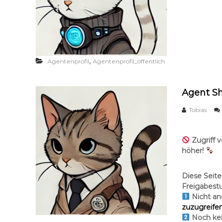
,
Agentenprofil
Agentenprofil_öffentlich
Agent S
Tobias
Zugriff v
höher!
Diese Seite 
Freigabestu
Nicht a
zuzugreifen
Noch kei